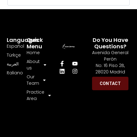
Languages
Quick
Do You Have
Menu
Questions?
Español
Home
Avenida General
Türkçe
Perón
About
العربية
No: 16 Piso 2B,
us
28020 Madrid
Italiano
Our
Team
CONTACT
Practice
Area